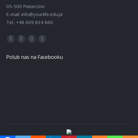
05-500 Piaseczno
E-mail: info@yourlife.edu.pl
Tel.: +48 609 834 860
Facebook
Instagram
Linkedin
YouTube
otworzy
otworzy
otworzy
otworzy
Polub nas na Facebooku
się
się
się
się
w
w
w
w
nowym
nowym
nowym
nowym
oknie
oknie
oknie
oknie