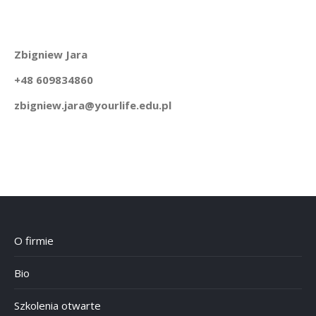
Zbigniew Jara
+48 609834860
zbigniew.jara@yourlife.edu.pl
O firmie
Bio
Szkolenia otwarte